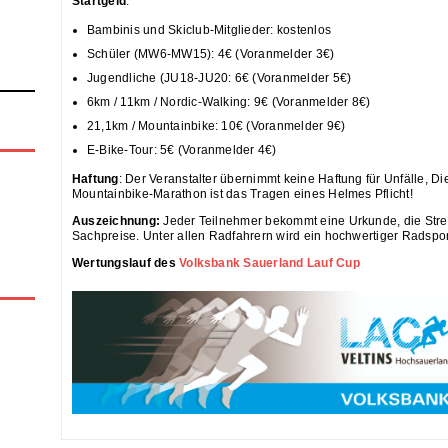
Startgeld
:
Bambinis und Skiclub-Mitglieder: kostenlos
Schüler (MW6-MW15): 4€ (Voranmelder 3€)
Jugendliche (JU18-JU20: 6€ (Voranmelder 5€)
6km / 11km / Nordic-Walking: 9€ (Voranmelder 8€)
21,1km / Mountainbike: 10€ (Voranmelder 9€)
E-Bike-Tour: 5€ (Voranmelder 4€)
Haftung
: Der Veranstalter übernimmt keine Haftung für Unfälle, D
Mountainbike-Marathon ist das Tragen eines Helmes Pflicht!
Auszeichnung:
Jeder Teilnehmer bekommt eine Urkunde, die Stre
Sachpreise. Unter allen Radfahrern wird ein hochwertiger Radspor
Wertungslauf des
Volksbank Sauerland Lauf Cup