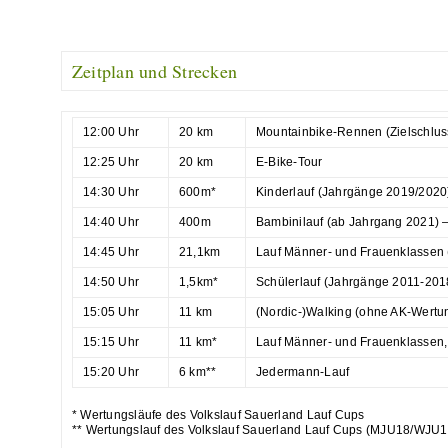
Zeitplan und Strecken
12:00 Uhr
20 km
Mountainbike-Rennen (Zielschlus
12:25 Uhr
20 km
E-Bike-Tour
14:30 Uhr
600m*
Kinderlauf (Jahrgänge 2019/2020
14:40 Uhr
400m
Bambinilauf (ab Jahrgang 2021)
14:45 Uhr
21,1km
Lauf Männer- und Frauenklassen (
14:50 Uhr
1,5km*
Schülerlauf (Jahrgänge 2011-201
15:05 Uhr
11 km
(Nordic-)Walking (ohne AK-Wertu
15:15 Uhr
11 km*
Lauf Männer- und Frauenklassen,
15:20 Uhr
6 km**
Jedermann-Lauf
* Wertungsläufe des Volkslauf Sauerland Lauf Cups
** Wertungslauf des Volkslauf Sauerland Lauf Cups (MJU18/WJU1